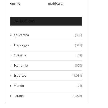
ensino
matrícula
CATEGORIAS
Apucarana
(356)
Arapongas
(311)
Culinária
(48)
Economia
(600)
Esportes
(1.081)
Mundo
(74)
Paraná
(2.078)