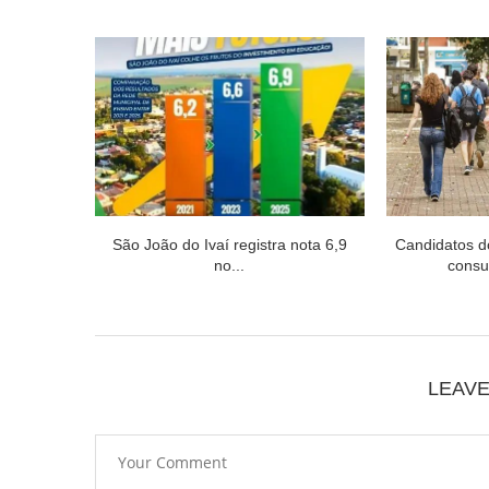
São João do Ivaí registra nota 6,9
Candidatos 
no...
consul
LEAV