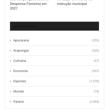
Despensa Feminina em
instrução municipal
2027
CATEGORIAS
Apucarana
(355)
Arapongas
(305)
Culinária
(47)
Economia
(597)
Esportes
(1.078)
Mundo
(74)
Paraná
(2.064)