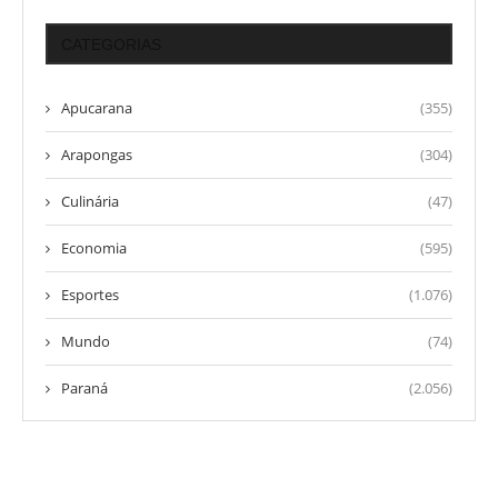
CATEGORIAS
Apucarana
(355)
Arapongas
(304)
Culinária
(47)
Economia
(595)
Esportes
(1.076)
Mundo
(74)
Paraná
(2.056)