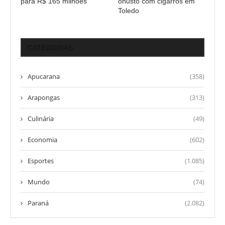
para R$ 165 milhões
onusto com cigarros em
Toledo
CATEGORIAS
Apucarana
(358)
Arapongas
(313)
Culinária
(49)
Economia
(602)
Esportes
(1.085)
Mundo
(74)
Paraná
(2.082)