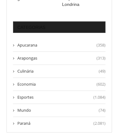
Londrina
CATEGORIAS
Apucarana
(358)
Arapongas
(313)
Culinária
(49)
Economia
(602)
Esportes
(1.084)
Mundo
(74)
Paraná
(2.081)