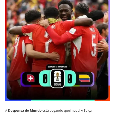
A
Despensa do Mundo
está pegando queimada! A Suíça,