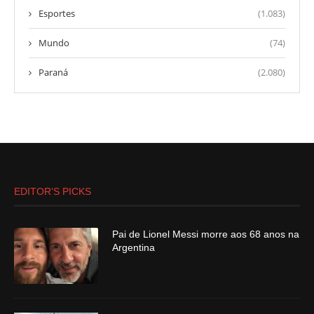
Esportes
(1.083)
Mundo
(74)
Paraná
(2.080)
EDITOR’S PICKS
Pai de Lionel Messi morre aos 68 anos na
Argentina