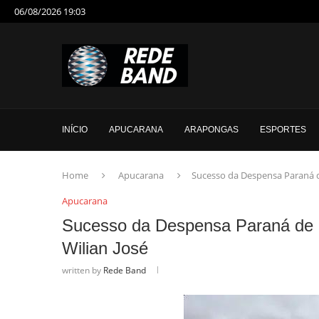
06/08/2026 19:03
INÍCIO
APUCARANA
ARAPONGAS
ESPORTES
Home
Apucarana
Sucesso da Despensa Paraná de
Apucarana
Sucesso da Despensa Paraná de M
Wilian José
written by
Rede Band