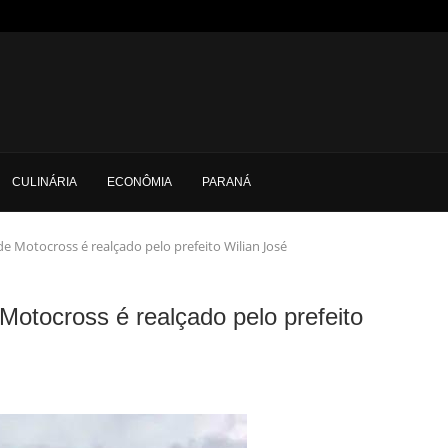
CULINÁRIA
ECONÔMIA
PARANÁ
 Motocross é realçado pelo prefeito Wilian José
otocross é realçado pelo prefeito