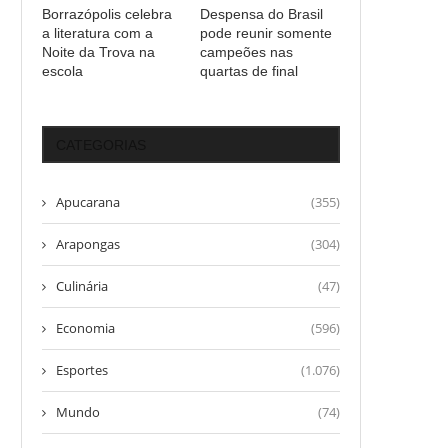
Borrazópolis celebra
Despensa do Brasil
a literatura com a
pode reunir somente
Noite da Trova na
campeões nas
escola
quartas de final
CATEGORIAS
Apucarana
(355)
Arapongas
(304)
Culinária
(47)
Economia
(596)
Esportes
(1.076)
Mundo
(74)