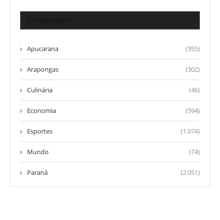
CATEGORIAS
Apucarana
(355)
Arapongas
(302)
Culinária
(46)
Economia
(594)
Esportes
(1.074)
Mundo
(74)
Paraná
(2.051)