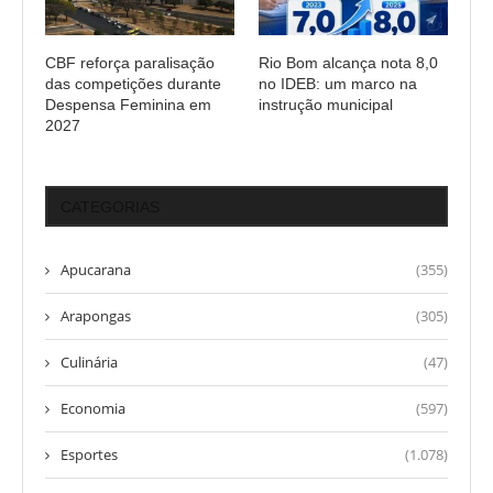
CBF reforça paralisação
Rio Bom alcança nota 8,0
das competições durante
no IDEB: um marco na
Despensa Feminina em
instrução municipal
2027
CATEGORIAS
Apucarana
(355)
Arapongas
(305)
Culinária
(47)
Economia
(597)
Esportes
(1.078)