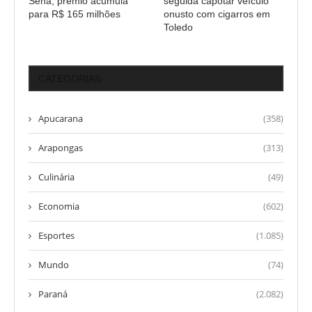
Sena; prêmio acumula
seguida capotar veículo
para R$ 165 milhões
onusto com cigarros em
Toledo
CATEGORIAS
Apucarana
(358)
Arapongas
(313)
Culinária
(49)
Economia
(602)
Esportes
(1.085)
Mundo
(74)
Paraná
(2.082)