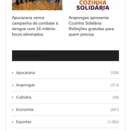
Apucarana vence
Arapongas apresenta
campanha de combate à
Cozinha Solidária:
dengue com 16 milénio
Refeições gratuitas para
focos eliminados
quem precisa
CATEGORIAS
Apucarana
(358)
Arapongas
(313)
Culinária
(48)
Economia
(601)
Esportes
(1.082)