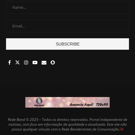
Rede Band © 2025 – Todos os direitos reservados. Portal independente de
notícias, com foco em informação de qualidade e atualizada. Este site não
possui qualquer vínculo com a Rede Bandeirantes de Comunicação.
Sk