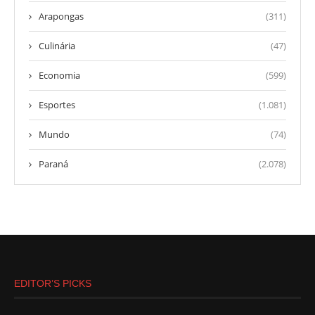
Arapongas
(311)
Culinária
(47)
Economia
(599)
Esportes
(1.081)
Mundo
(74)
Paraná
(2.078)
EDITOR’S PICKS