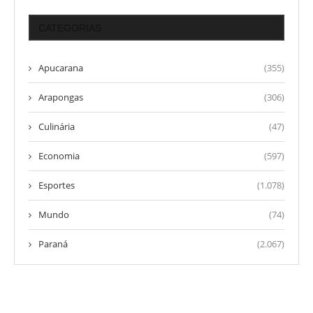
CATEGORIAS
Apucarana
(355)
Arapongas
(306)
Culinária
(47)
Economia
(597)
Esportes
(1.078)
Mundo
(74)
Paraná
(2.067)