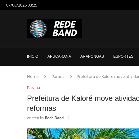
07/08/2026 03:25
INÍCIO
APUCARANA
ARAPONGAS
ESPORTES
Home
Paraná
Prefeitura de Kaloré move ativid
Paraná
Prefeitura de Kaloré move ativida
reformas
written by
Rede Band