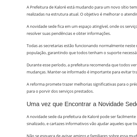
A Prefeitura de Kaloré está mudando para um novo sítio temp
realizadas na estrutura atual. O objetivo é melhorar o atend
A novidade sede fica em um espaço atingível, onde os servi
resolver suas pendências e obter informações.
Todas as secretarias estão funcionando normalmente neste n
população, garantindo que todos tenham o suporte necessár
Durante esse período, a prefeitura recomenda que todos ve
mudanças. Manter-se informado é importante para evitar tr
A reforma promete trazer melhorias significativas para o pré
para o porvir dos serviços prestados.
Uma vez que Encontrar a Novidade Sed
A novidade sede da prefeitura de Kaloré pode ser facilmente 
sinalizado, e cartazes informativos vão ajudar aqueles que ti
Não se esqueça de avisar amigos e familiares sobre essa mu