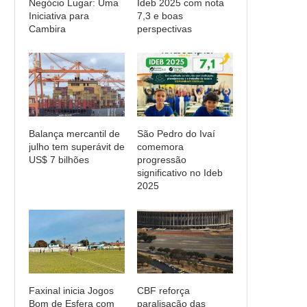
Negócio Lugar: Uma
Ideb 2025 com nota
Iniciativa para
7,3 e boas
Cambira
perspectivas
Balança mercantil de
São Pedro do Ivaí
julho tem superávit de
comemora
US$ 7 bilhões
progressão
significativo no Ideb
2025
Faxinal inicia Jogos
CBF reforça
Bom de Esfera com
paralisação das