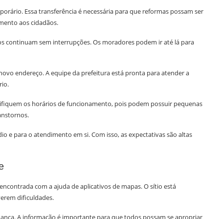
orário. Essa transferência é necessária para que reformas possam ser
imento aos cidadãos.
ços continuam sem interrupções. Os moradores podem ir até lá para
ovo endereço. A equipe da prefeitura está pronta para atender a
io.
rifiquem os horários de funcionamento, pois podem possuir pequenas
anstornos.
dio e para o atendimento em si. Com isso, as expectativas são altas
e
encontrada com a ajuda de aplicativos de mapas. O sítio está
verem dificuldades.
dança. A informação é importante para que todos possam se apropriar