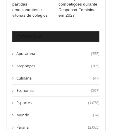
partidas
competições durante
emocionantes e
Despensa Feminina
vitórias de colégios
em 2027
CATEGORIAS
Apucarana
(355)
Arapongas
(305)
Culinária
(47)
Economia
(597)
Esportes
(1.078)
Mundo
(74)
Paraná
(2.065)