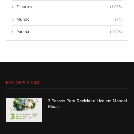
Esportes
(1.086)
Mundo
(74)
Paraná
(2.086)
EDITOR’S PICKS
3 Passos Para Reciclar o Lixo em Manoel
Ribas