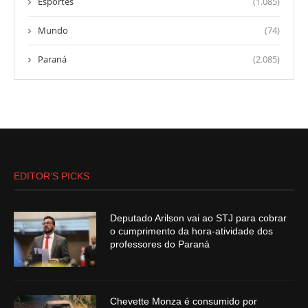
Esportes
(1.085)
Mundo
(74)
Paraná
(2.085)
EDITOR’S PICKS
Deputado Arilson vai ao STJ para cobrar
o cumprimento da hora-atividade dos
professores do Paraná
Chevette Monza é consumido por