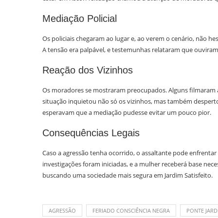
Mediação Policial
Os policiais chegaram ao lugar e, ao verem o cenário, não h
A tensão era palpável, e testemunhas relataram que ouviram 
Reação dos Vizinhos
Os moradores se mostraram preocupados. Alguns filmaram a
situação inquietou não só os vizinhos, mas também despert
esperavam que a mediação pudesse evitar um pouco pior.
Consequências Legais
Caso a agressão tenha ocorrido, o assaltante pode enfrentar s
investigações foram iniciadas, e a mulher receberá base nece
buscando uma sociedade mais segura em Jardim Satisfeito.
AGRESSÃO
FERIADO CONSCIÊNCIA NEGRA
PONTE JARD