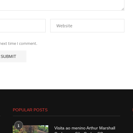
 next time I comment.
POPULAR POSTS
1
Visita ao menino Arthur Marshall