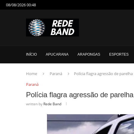
08/08/2026 00:48
INÍCIO
APUCARANA
ARAPONGAS
ESPORTES
Home
Paraná
Polícia flagra agressão de parelha
Paraná
Polícia flagra agressão de parelh
written by
Rede Band