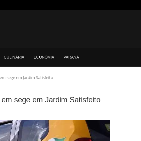
CULINÁRIA
ECONÔMIA
PARANÁ
 em sege em Jardim Satisfeito
a em sege em Jardim Satisfeito