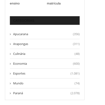
ensino
matrícula
CATEGORIAS
Apucarana
(356)
Arapongas
(311)
Culinária
(48)
Economia
(600)
Esportes
(1.081)
Mundo
(74)
Paraná
(2.078)