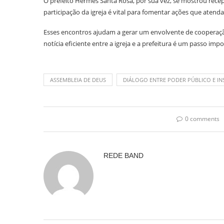
O prefeito Hermes Santa Rosa, por sua vez, se mostrou recep
participação da igreja é vital para fomentar ações que ate
Esses encontros ajudam a gerar um envolvente de cooperaç
notícia eficiente entre a igreja e a prefeitura é um passo im
ASSEMBLEIA DE DEUS
DIÁLOGO ENTRE PODER PÚBLICO E INS
0 comments
REDE BAND