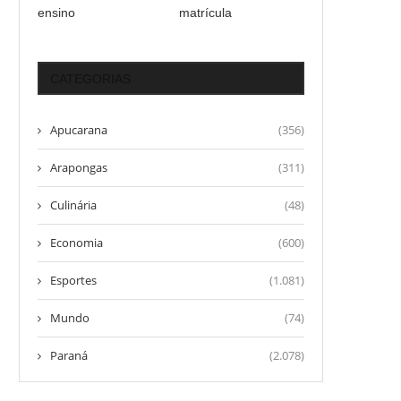
ensino
matrícula
CATEGORIAS
Apucarana
(356)
Arapongas
(311)
Culinária
(48)
Economia
(600)
Esportes
(1.081)
Mundo
(74)
Paraná
(2.078)