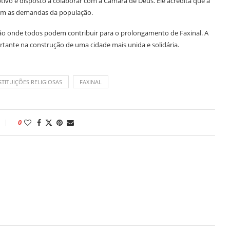
tivo e disposto a colaborar com a Câmara de Deus. Ele acredita que a
ndam as demandas da população.
ão onde todos podem contribuir para o prolongamento de Faxinal. A
portante na construção de uma cidade mais unida e solidária.
TITUIÇÕES RELIGIOSAS
FAXINAL
0