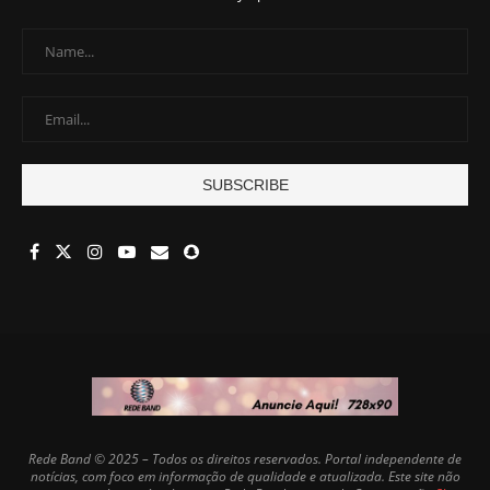
Rede Band © 2025 – Todos os direitos reservados. Portal independente de
notícias, com foco em informação de qualidade e atualizada. Este site não