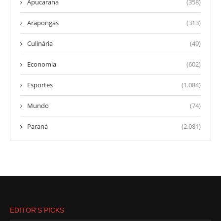
Apucarana
(358)
Arapongas
(313)
Culinária
(49)
Economia
(602)
Esportes
(1.084)
Mundo
(74)
Paraná
(2.081)
EDITOR’S PICKS