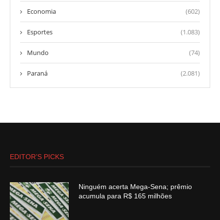
Economia
(602)
Esportes
(1.083)
Mundo
(74)
Paraná
(2.081)
EDITOR’S PICKS
Ninguém acerta Mega-Sena; prêmio
acumula para R$ 165 milhões