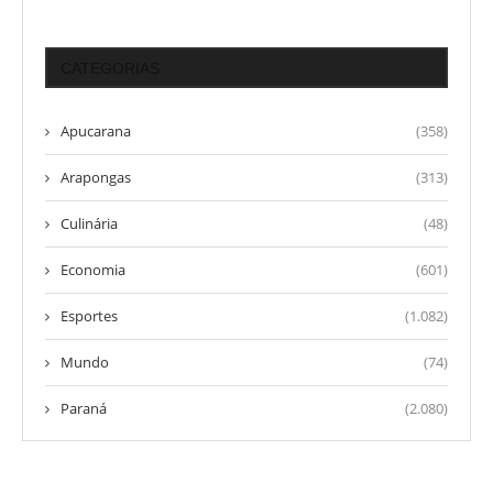
CATEGORIAS
Apucarana
(358)
Arapongas
(313)
Culinária
(48)
Economia
(601)
Esportes
(1.082)
Mundo
(74)
Paraná
(2.080)