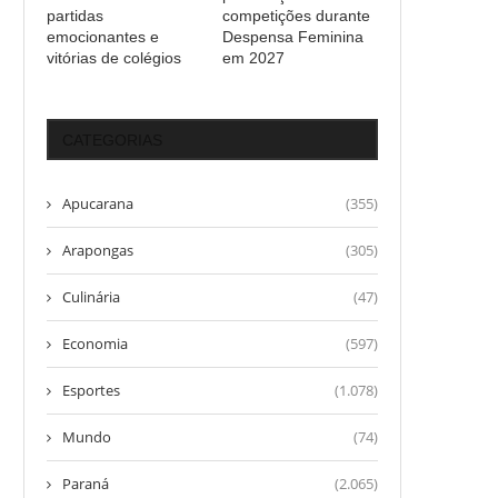
partidas
competições durante
emocionantes e
Despensa Feminina
vitórias de colégios
em 2027
CATEGORIAS
Apucarana
(355)
Arapongas
(305)
Culinária
(47)
Economia
(597)
Esportes
(1.078)
Mundo
(74)
Paraná
(2.065)