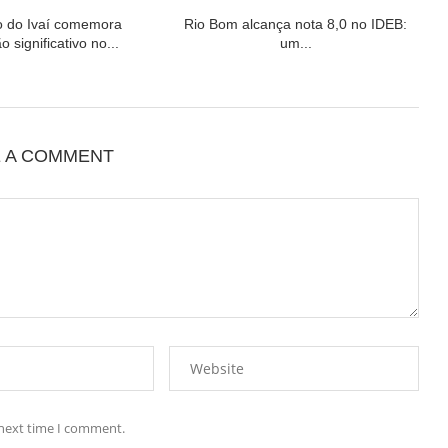
o do Ivaí comemora
Rio Bom alcança nota 8,0 no IDEB:
 significativo no...
um...
E A COMMENT
 next time I comment.