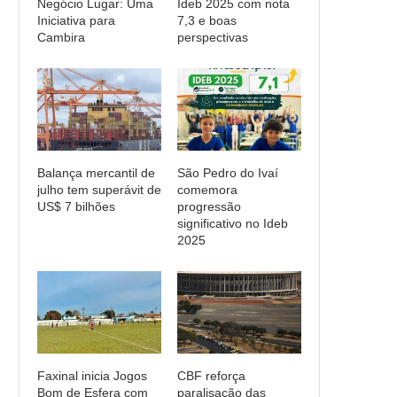
Negócio Lugar: Uma
Ideb 2025 com nota
Iniciativa para
7,3 e boas
Cambira
perspectivas
Balança mercantil de
São Pedro do Ivaí
julho tem superávit de
comemora
US$ 7 bilhões
progressão
significativo no Ideb
2025
Faxinal inicia Jogos
CBF reforça
Bom de Esfera com
paralisação das