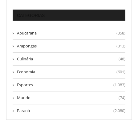
CATEGORIAS
Apucarana
(358)
Arapongas
(313)
Culinária
(48)
Economia
(601)
Esportes
(1.083)
Mundo
(74)
Paraná
(2.080)