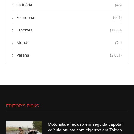
Culinária
(48)
Economia
(601)
Esportes
(1.083)
Mundo
(74)
Paraná
(2.081)
EDITOR’S PICKS
Motorista é recluso em seguida capotar
veículo onusto com cigarros em Toledo