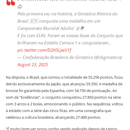
🦁
Pela primeira vez na história, a Ginástica Rítmica do
Brasil 🇧🇷 conquista uma medalha em um
Campeonato Mundial Adulto! 🥈🌍
E foi com ELAS: Foram as nossas leoas do Conjunto que
brilharam na Estádio Carioca 1 e conquistaram…
pic.twitter.com/D2H5LjwU1f
— Confederação Brasileira de Ginástica (@cbginastica)
August 23, 2025
Na disputa, o Brasil, que somou o totalidade de 55.250 pontos, ficou
detrás exclusivamente do Japão, que alcançou 55.550. A medalha de
bronze foi garantida pela Espanha, com 54.750 de pontuação. Ao
som de “Evidências”, o conjunto conquistou 27.850 pontos na série
com 3 arcos e 2 bolas, emocionando o público. Na sequência, voltou
à estádio com a série das cinco fitas, em uma coreografia que
celebrou a cultura brasileira, alcançando 27.400 pontos.
“É muito bom ver nosso sonho sendo realizado depois de tantos