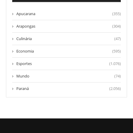
Apucarana
(355)
Arapongas
(304)
Culinária
(47)
Economia
(595)
Esportes
(1.076)
Mundo
(74)
Paraná
(2.056)