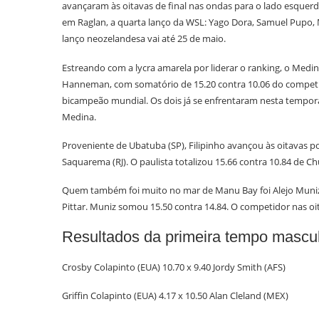
avançaram às oitavas de final nas ondas para o lado esquerdo
em Raglan, a quarta lanço da WSL: Yago Dora, Samuel Pupo, Ma
lanço neozelandesa vai até 25 de maio.
Estreando com a lycra amarela por liderar o ranking, o Medina 
Hanneman, com somatório de 15.20 contra 10.06 do competido
bicampeão mundial. Os dois já se enfrentaram nesta temporad
Medina.
Proveniente de Ubatuba (SP), Filipinho avançou às oitavas po
Saquarema (RJ). O paulista totalizou 15.66 contra 10.84 de 
Quem também foi muito no mar de Manu Bay foi Alejo Muniz, 
Pittar. Muniz somou 15.50 contra 14.84. O competidor nas oi
Resultados da primeira tempo mascu
Crosby Colapinto (EUA) 10.70 x 9.40 Jordy Smith (AFS)
Griffin Colapinto (EUA) 4.17 x 10.50 Alan Cleland (MEX)