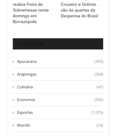
realiza Feira de
Cruzeiro e Grêmio
Sobremesas neste
vão às quartas da
domingo em
Despensa do Brasil
Borrazópolis
CATEGORIAS
Apucarana
(355)
Arapongas
(304)
Culinária
(47)
Economia
(595)
Esportes
(1.075)
Mundo
(74)