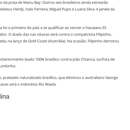
 da praia de Manu Bay. Outros seis brasileiros ainda estrearão
teus Herdy, Italo Ferreira, Miguel Pupo e Luana Silva. A janela da
foi o primeiro do país a se qualificar ao vencer o havaiano Eli
r. O duelo das nas oitavas será contra o compatriota Filipinho,
a, na lanço de Gold Coast (Austrália). Na ocasião, Filipinho derrotou
steriormente duelo 100% brasílico contra João Chianca, surfista de
Chumbinho.
prateado naturalizado brasílico, que eliminou o australiano George
tavas será o indonésio Rio Waida.
lina