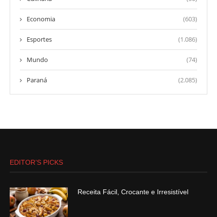
Economia
(603)
Esportes
(1.086)
Mundo
(74)
Paraná
(2.085)
EDITOR’S PICKS
Receita Fácil, Crocante e Irresistível