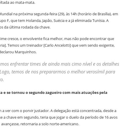
voltada ao mata-mata.
Mundial na próxima segunda-feira (29), às 14h (horário de Brasília), em
o F, que tem Holanda, Japão, Suécia e a já eliminada Tunísia. A
gos da última rodada da chave.
 time cresce, o envolvente fica melhor, mas não pode encontrar que
ória]. Temos um treinador [Carlo Ancelotti] que vem sendo exigente,
 declarou Marquinhos.
s enfrentar times de ainda mais cimo nível e os detalhes
 Logo, temos de nos prepararmos o melhor verosímil para
o.
ra e se tornou o segundo zagueiro com mais atuações pela
 a ver com o porvir justador. A delegação está concentrada, desde a
e a chave em segundo, teria que jogar o duelo da período de 16 avos
 avançasse, retornaria a solo norte-americano.