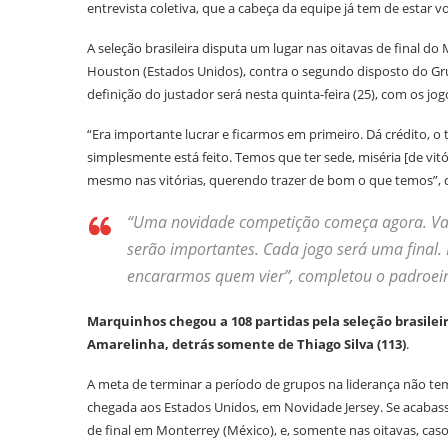
entrevista coletiva, que a cabeça da equipe já tem de estar 
A seleção brasileira disputa um lugar nas oitavas de final do 
Houston (Estados Unidos), contra o segundo disposto do Grup
definição do justador será nesta quinta-feira (25), com os jo
“Era importante lucrar e ficarmos em primeiro. Dá crédito, o
simplesmente está feito. Temos que ter sede, miséria [de vit
mesmo nas vitórias, querendo trazer de bom o que temos”,
“Uma novidade competição começa agora. Vamo
serão importantes. Cada jogo será uma final.
encararmos quem vier”, completou o padroeir
Marquinhos chegou a 108 partidas pela seleção brasilei
Amarelinha, detrás somente de Thiago Silva (113)
.
A meta de terminar a período de grupos na liderança não tem
chegada aos Estados Unidos, em Novidade Jersey. Se acabass
de final em Monterrey (México), e, somente nas oitavas, caso