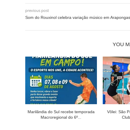
previous post
Som do Rouxinol celebra variação músico em Araponga
YOU M
Marilândia do Sul recebe temporada
Vôlei: São P
Macroregional do 6º...
Club