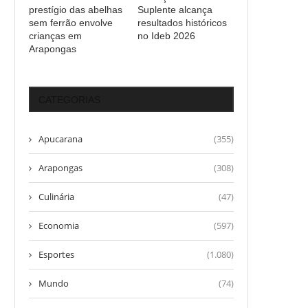
prestígio das abelhas
Suplente alcança
sem ferrão envolve
resultados históricos
crianças em
no Ideb 2026
Arapongas
CATEGORIAS
Apucarana
(355)
Arapongas
(308)
Culinária
(47)
Economia
(597)
Esportes
(1.080)
Mundo
(74)