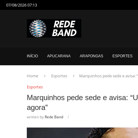
07/08/2026 07:13
INÍCIO
APUCARANA
ARAPONGAS
ESPORTES
Home
Esportes
Marquinhos pede sede e avisa:
Esportes
Marquinhos pede sede e avisa: 
agora”
written by
Rede Band