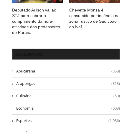
Deputado Arilson vai ao
Chevette Monza é
STJ para cobrar o
consumido por incêndio na
cumprimento da hora-
zona rústico de São João
atividade dos professores
do Ivaí
do Paraná
CATEGORIAS
Apucarana
(358)
Arapongas
(313)
Culinária
(50)
Economia
(603)
Esportes
(1.086)