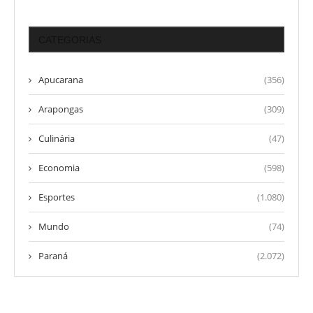
CATEGORIAS
Apucarana
(356)
Arapongas
(309)
Culinária
(47)
Economia
(598)
Esportes
(1.080)
Mundo
(74)
Paraná
(2.072)