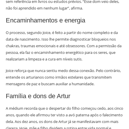
sem referência em livros ou estudos prévios. “Esse dom veio deles,
não foi aprendido em nenhum lugar”, afirma.
Encaminhamentos e energia
O processo, segundo Joice, é feito a partir do nome completo e da
data de nascimento. Isso lhe permite diagnosticar bloqueios nos
chakras, traumas emocionais e até obsessores. Com a permissão da
pessoa, ela faz o encaminhamento energético para os seres, que
realizariam a limpeza e a cura em níveis sutis.
Joice reforça que nunca sentiu medo dessa conexão. Pelo contrário,
entende os arturianos como irmãos estelares que transmitem
mensagens de paz e buscam auxiliar a humanidade.
Família e dons de Artur
A médium recorda que o despertar do filho começou cedo, aos cinco
anos, quando ele afirmou ter visto a avó paterna após o falecimento
dela. Aos dez anos, os dons de Artur já se manifestavam com mais
clareza. Hoje, mãe e filho dividem a rotina entre vida normal e