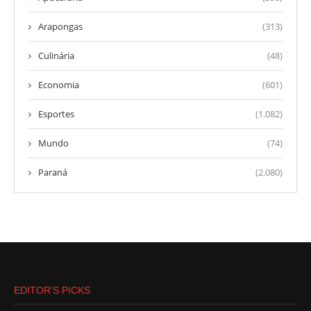
Arapongas
(313)
Culinária
(48)
Economia
(601)
Esportes
(1.082)
Mundo
(74)
Paraná
(2.080)
EDITOR’S PICKS