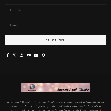
Rede Band © 2025 – Todos os direitos reservados. Portal independente de
notícias, com foco em informação de qualidade e atualizada. Este site não
possui qualquer vínculo com a Rede Bandeirantes de Comunicação.
Sk