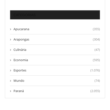
CATEGORIAS
Apucarana
(355)
Arapongas
(304)
Culinária
(47)
Economia
(595)
Esportes
(1.076)
Mundo
(74)
Paraná
(2.055)