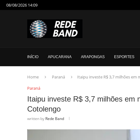
08/08/2026 14:09
INÍCIO
APUCARANA
ARAPONGAS
ESPORTES
Home
Paraná
Itaipu investe R$ 3,7 milhões em
Paraná
Itaipu investe R$ 3,7 milhões em
Cotolengo
written by
Rede Band