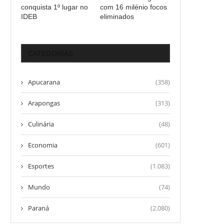
conquista 1º lugar no
com 16 milénio focos
IDEB
eliminados
CATEGORIAS
Apucarana
(358)
Arapongas
(313)
Culinária
(48)
Economia
(601)
Esportes
(1.083)
Mundo
(74)
Paraná
(2.080)