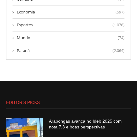
Economia
(597)
Esportes
(1.078)
Mundo
(74)
Paraná
(2.064)
EDITOR’S PICKS
Arapongas avança no Ideb 2025 com
nota 7,3 e boas perspectivas