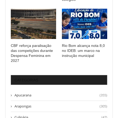
CBF reforça paralisação
Rio Bom alcança nota 8,0
das competições durante
no IDEB: um marco na
Despensa Feminina em
instrução municipal
2027
CATEGORIAS
Apucarana
(355)
Arapongas
(305)
Culinária
(47)