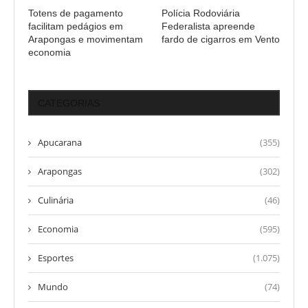
Totens de pagamento
Polícia Rodoviária
facilitam pedágios em
Federalista apreende
Arapongas e movimentam
fardo de cigarros em Vento
economia
CATEGORIAS
Apucarana
(355)
Arapongas
(302)
Culinária
(46)
Economia
(595)
Esportes
(1.075)
Mundo
(74)