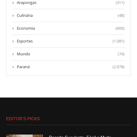
Arapongas
(311)
Culinária
(48)
Economia
(600)
Esportes
(1.081)
Mundo
(74)
Paraná
(2.078)
EDITOR’S PICKS