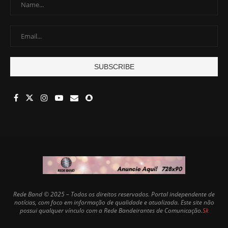
Rede Band © 2025 – Todos os direitos reservados. Portal independente de
notícias, com foco em informação de qualidade e atualizada. Este site não
possui qualquer vínculo com a Rede Bandeirantes de Comunicação.
Sk