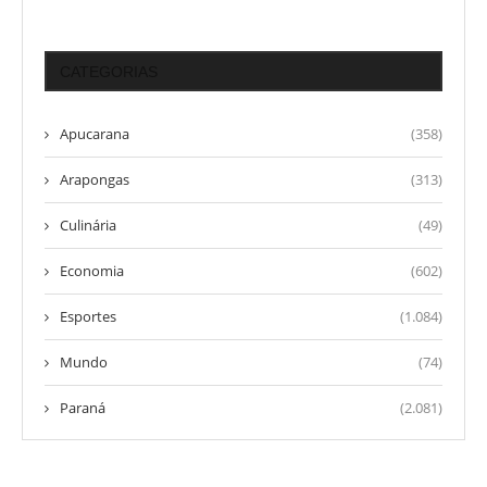
CATEGORIAS
Apucarana
(358)
Arapongas
(313)
Culinária
(49)
Economia
(602)
Esportes
(1.084)
Mundo
(74)
Paraná
(2.081)