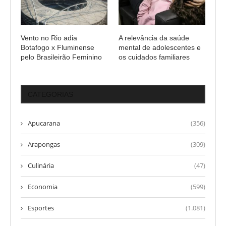
Vento no Rio adia
A relevância da saúde
Botafogo x Fluminense
mental de adolescentes e
pelo Brasileirão Feminino
os cuidados familiares
CATEGORIAS
Apucarana
(356)
Arapongas
(309)
Culinária
(47)
Economia
(599)
Esportes
(1.081)