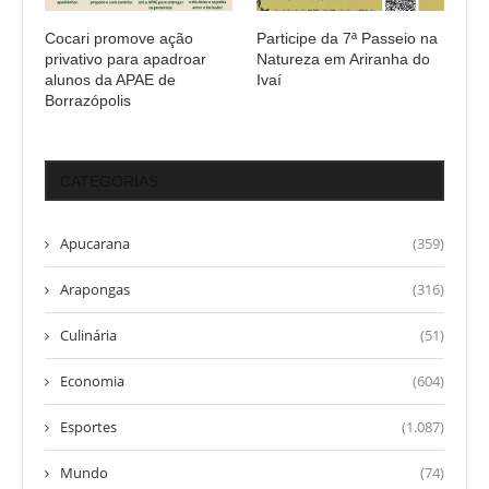
Cocari promove ação
Participe da 7ª Passeio na
privativo para apadroar
Natureza em Ariranha do
alunos da APAE de
Ivaí
Borrazópolis
CATEGORIAS
Apucarana
(359)
Arapongas
(316)
Culinária
(51)
Economia
(604)
Esportes
(1.087)
Mundo
(74)