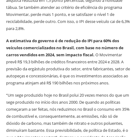
alíquota reduzida em 1,5 ponto percentual, segundo a novidade
tábua. Se também atender ao critério de eficiência do programa
Movimentar, perde mais 1 ponto, e se satisfazer o nível 1 de
reciclabilidade, perde outro. Com isso, o IPI desse veículo cai de 6,3%
para 2,8%.
A estimativa do governo é de redução do IPI para 60% dos
veículos comercializados no Brasil, com base no número de
carros vendidos em 2024, sem impacto fiscal.
O Movimentar
prevê R$ 19,3 bilhões de créditos financeiros entre 2024 e 2028. A
previsão da ergástulo produtiva do setor, entre fabricantes, setor de
autopeças e concessionárias, é que os investimentos associados ao
programa atinjam até R$ 190 bilhões nos próximos anos.
“Um sege produzido hoje no Brasil polui 20 vezes menos do que um
sege produzido no início dos anos 2000. De quando as políticas
começaram a ser feitas, nós reduzimos no Brasil o consumo em 35%
de combustível e, consequentemente, as emissões, não só de
dióxido de carbono, mas também de nitrato e outros poluentes,
diminuíram bastante. Essa previsibilidade, de política de Estado, é o