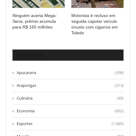
Ninguém acerta Mega-
Motorista é recluso em
Sena; prêmio acumula
seguida capotar veículo
para R$ 165 milhões
onusto com cigarros em
Toledo
CATEGORIAS
Apucarana
(358)
Arapongas
(313)
Culinária
(49)
Economia
(602)
Esportes
(1.085)