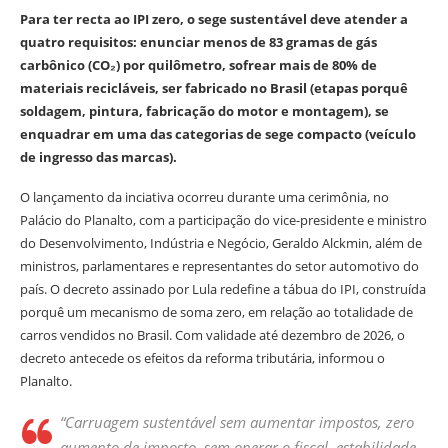
Para ter recta ao IPI zero, o sege sustentável deve atender a
quatro requisitos: enunciar menos de 83 gramas de gás
carbônico (CO₂) por quilômetro, sofrear mais de 80% de
materiais recicláveis, ser fabricado no Brasil (etapas porquê
soldagem, pintura, fabricação do motor e montagem), se
enquadrar em uma das categorias de sege compacto (veículo
de ingresso das marcas).
O lançamento da inciativa ocorreu durante uma cerimônia, no
Palácio do Planalto, com a participação do vice-presidente e ministro
do Desenvolvimento, Indústria e Negócio, Geraldo Alckmin, além de
ministros, parlamentares e representantes do setor automotivo do
país. O decreto assinado por Lula redefine a tábua do IPI, construída
porquê um mecanismo de soma zero, em relação ao totalidade de
carros vendidos no Brasil. Com validade até dezembro de 2026, o
decreto antecede os efeitos da reforma tributária, informou o
Planalto.
“Carruagem sustentável sem aumentar impostos, zero
aumento de imposto, sem onerar o fiscal, estabilidade