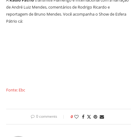
A
Rádio Pátrio
transmite Flamengo e Internacional com a narração
de André Luiz Mendes, comentários de Rodrigo Ricardo e
reportagem de Bruno Mendes. Você acompanha o Show de Esfera
Pátrio cá:
Fonte: Ebc
0 comments
0