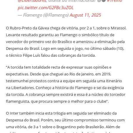
@Libertadores
, diante do Internacional! 🔴⚫️
#Treino
pic.twitter.com/G2FBc3uZOL
— Flamengo (@Flamengo)
August 11, 2025
O Rubro-Preto da Gávea chega de vitória, por 2 a 1, sobre o Mirassol.
Levante resultado garantiu ao Flamengo o simbólico título de
vencedor do primeiro vez do Brasílico e amenizou a eliminação pela
Despensa do Brasil. Logo em seguida o jogo, no último sábado (10),
o técnico Filipe Luís falou das cobranças da torcida.
“A torcida tem totalidade recta de expressar suas opiniões e
expectativas. Desde que cheguei ao Rio de Janeiro, em 2019,
testemunhei protestos contra a equipe em seguida uma itinerário
na Libertadores. Conheço a história do Flamengo e sei da exigência
da torcida. A cobrança sempre existirá e essa é a núcleo do torcedor
flamenguista, que procura sempre o melhor para o clube”.
O Inter também inicia esta trilogia em seguida ser eliminado da
Despensa do Brasil. Porém, seu último compromisso terminou com
uma vitória, de 3 a 1 sobre o Bragantino pelo Brasileirão. Além de