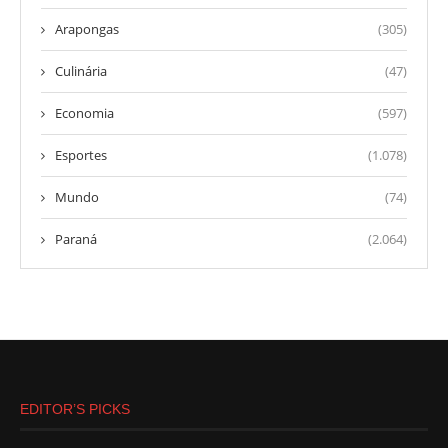
Arapongas
(305)
Culinária
(47)
Economia
(597)
Esportes
(1.078)
Mundo
(74)
Paraná
(2.064)
EDITOR’S PICKS