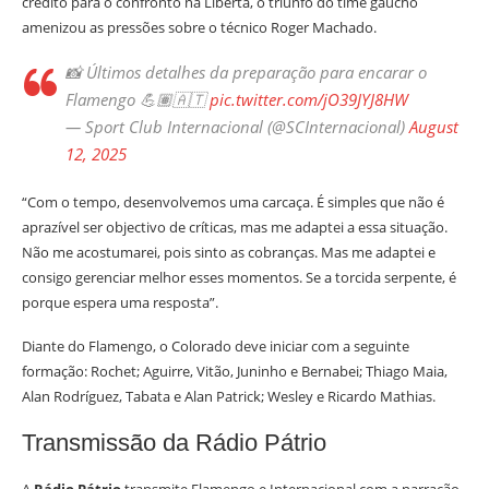
crédito para o confronto na Liberta, o triunfo do time gaúcho
amenizou as pressões sobre o técnico Roger Machado.
📸 Últimos detalhes da preparação para encarar o
Flamengo 💪🏽🇦🇹
pic.twitter.com/jO39JYJ8HW
— Sport Club Internacional (@SCInternacional)
August
12, 2025
“Com o tempo, desenvolvemos uma carcaça. É simples que não é
aprazível ser objectivo de críticas, mas me adaptei a essa situação.
Não me acostumarei, pois sinto as cobranças. Mas me adaptei e
consigo gerenciar melhor esses momentos. Se a torcida serpente, é
porque espera uma resposta”.
Diante do Flamengo, o Colorado deve iniciar com a seguinte
formação: Rochet; Aguirre, Vitão, Juninho e Bernabei; Thiago Maia,
Alan Rodríguez, Tabata e Alan Patrick; Wesley e Ricardo Mathias.
Transmissão da Rádio Pátrio