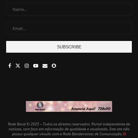
Rede Band © 2025 – Todos os direitos reservados. Portal independente de
notícias, com foco em informação de qualidade e atualizada. Este site não
possui qualquer vínculo com a Rede Bandeirantes de Comunicação.
Sk