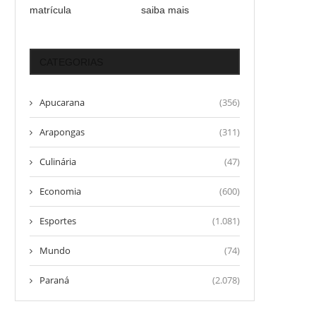
matrícula
saiba mais
CATEGORIAS
Apucarana
(356)
Arapongas
(311)
Culinária
(47)
Economia
(600)
Esportes
(1.081)
Mundo
(74)
Paraná
(2.078)