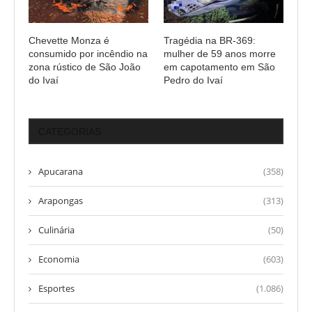
Chevette Monza é
Tragédia na BR-369:
consumido por incêndio na
mulher de 59 anos morre
zona rústico de São João
em capotamento em São
do Ivaí
Pedro do Ivaí
CATEGORIAS
Apucarana
(358)
Arapongas
(313)
Culinária
(50)
Economia
(603)
Esportes
(1.086)