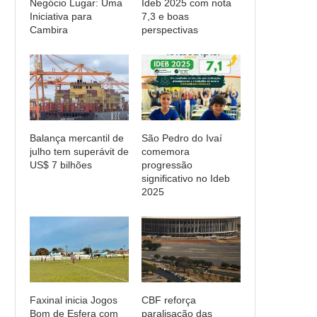
Negócio Lugar: Uma
Ideb 2025 com nota
Iniciativa para
7,3 e boas
Cambira
perspectivas
Balança mercantil de
São Pedro do Ivaí
julho tem superávit de
comemora
US$ 7 bilhões
progressão
significativo no Ideb
2025
Faxinal inicia Jogos
CBF reforça
Bom de Esfera com
paralisação das