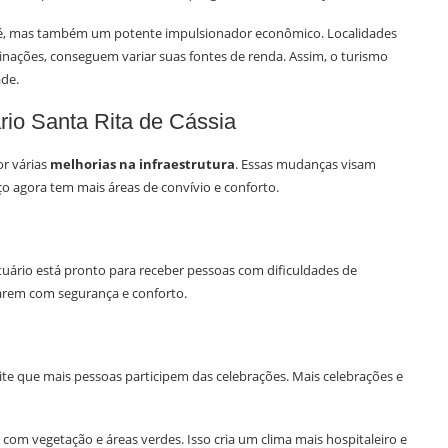
 fé, mas também um potente impulsionador econômico. Localidades
inações, conseguem variar suas fontes de renda. Assim, o turismo
ade.
ário Santa Rita de Cássia
or várias
melhorias na infraestrutura
. Essas mudanças visam
o agora tem mais áreas de convívio e conforto.
ntuário está pronto para receber pessoas com dificuldades de
arem com segurança e conforto.
ite que mais pessoas participem das celebrações. Mais celebrações e
om vegetação e áreas verdes. Isso cria um clima mais hospitaleiro e