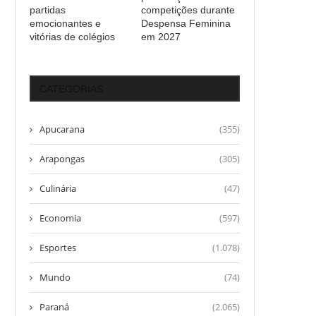
partidas
competições durante
emocionantes e
Despensa Feminina
vitórias de colégios
em 2027
CATEGORIAS
Apucarana
(355)
Arapongas
(305)
Culinária
(47)
Economia
(597)
Esportes
(1.078)
Mundo
(74)
Paraná
(2.065)