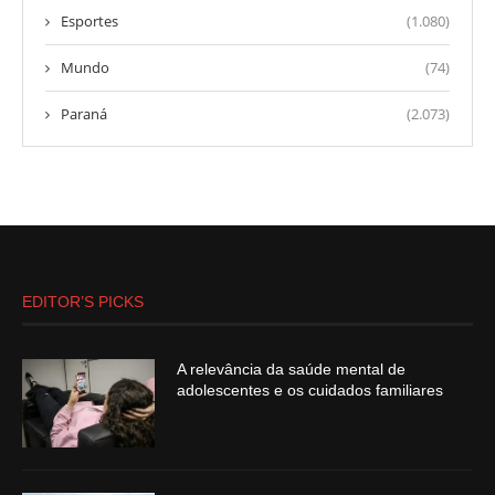
Esportes
(1.080)
Mundo
(74)
Paraná
(2.073)
EDITOR’S PICKS
A relevância da saúde mental de
adolescentes e os cuidados familiares