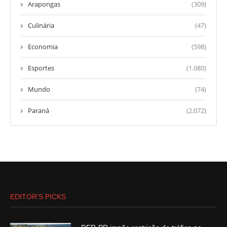
Arapongas
(309)
Culinária
(47)
Economia
(598)
Esportes
(1.080)
Mundo
(74)
Paraná
(2.072)
EDITOR’S PICKS