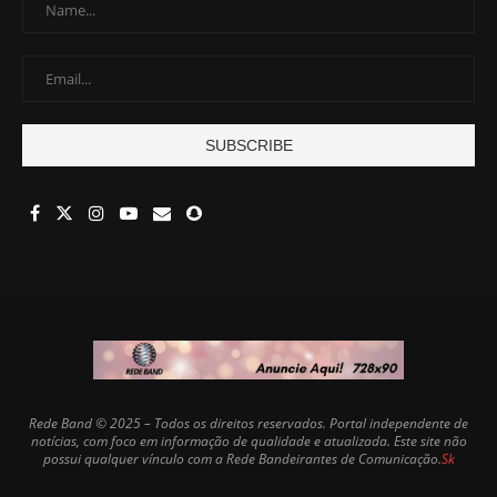
Rede Band © 2025 – Todos os direitos reservados. Portal independente de
notícias, com foco em informação de qualidade e atualizada. Este site não
possui qualquer vínculo com a Rede Bandeirantes de Comunicação.
Sk