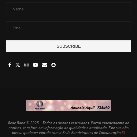
Rede Band © 2025 – Todos os direitos reservados. Portal independente de
notícias, com foco em informação de qualidade e atualizada. Este site não
possui qualquer vínculo com a Rede Bandeirantes de Comunicação.
Sk