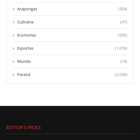
Arapongas
(304)
Culinária
(47)
Economia
(595)
Esportes
(1.076)
Mundo
(74)
Paraná
(2.056)
EDITOR’S PICKS