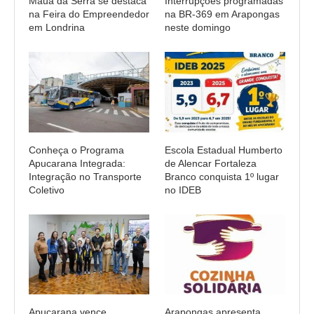
Mauá da Serra se destaca
Interrupções programadas
na Feira do Empreendedor
na BR-369 em Arapongas
em Londrina
neste domingo
Conheça o Programa
Escola Estadual Humberto
Apucarana Integrada:
de Alencar Fortaleza
Integração no Transporte
Branco conquista 1º lugar
Coletivo
no IDEB
Apucarana vence
Arapongas apresenta