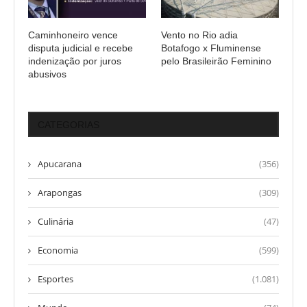
Caminhoneiro vence
Vento no Rio adia
disputa judicial e recebe
Botafogo x Fluminense
indenização por juros
pelo Brasileirão Feminino
abusivos
CATEGORIAS
Apucarana
(356)
Arapongas
(309)
Culinária
(47)
Economia
(599)
Esportes
(1.081)