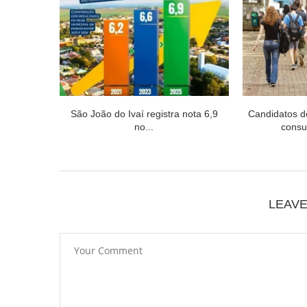
São João do Ivaí registra nota 6,9
Candidatos 
no...
consul
LEAV