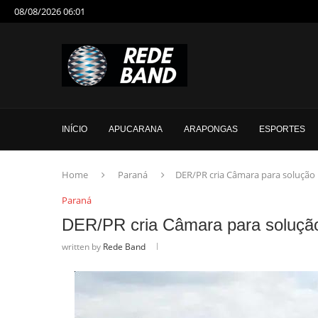
08/08/2026 06:01
INÍCIO
APUCARANA
ARAPONGAS
ESPORTES
Home
Paraná
DER/PR cria Câmara para solução 
Paraná
DER/PR cria Câmara para solução 
written by
Rede Band