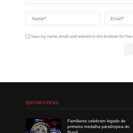
Save my name, email, and website in this browser for the
EDITOR’S PICKS
Familiares celebram legado de
primeira medalha paralímpica do
Brasil