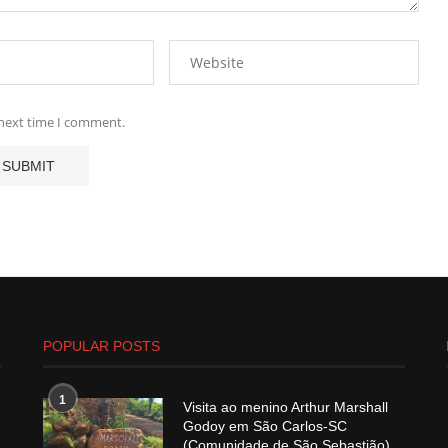
 next time I comment.
POPULAR POSTS
1
Visita ao menino Arthur Marshall
Godoy em São Carlos-SC
(Comunidade de São Sebastião)