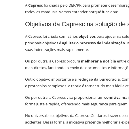
A
Capresc
foi criada pelo DER/PR para prometer desembaraço
rodovias estaduais. Vamos entender porquê funciona!
Objetivos da Capresc na solução de 
A Capresc foi criada com vários
objetivos
para ajudar na sol
principais objetivos é
agilizar o processo de indenização
. 
suas indenizações mais rapidamente.
Ou por outra, a Capresc procura
melhorar a notícia
entre o
mais diretos, facilitando o envio de documentos e informaçõe
Outro objetivo importante é a
redução da burocracia
. Com
e protocolos complexos. A teoria é tornar tudo mais fácil e ati
Ou por outra, a Capresc visa proporcionar um
comitiva mai
forma justa e rápida, oferecendo mais segurança para quem ut
No universal, os objetivos da Capresc são claros: trazer des
acidentes. Dessa forma, a iniciativa pretende melhorar a exp