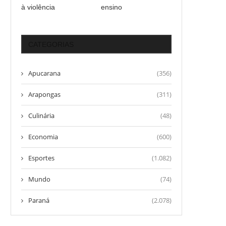
à violência
ensino
CATEGORIAS
Apucarana
(356)
Arapongas
(311)
Culinária
(48)
Economia
(600)
Esportes
(1.082)
Mundo
(74)
Paraná
(2.078)